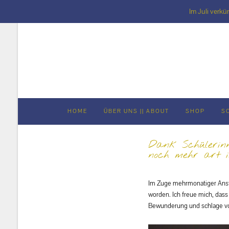
Im Juli verkü
Skip
to
content
HOME
ÜBER UNS || ABOUT
SHOP
S
Dank Schülerin
noch mehr art
Im Zuge mehrmonatiger Anstr
worden. Ich freue mich, dass
Bewunderung und schlage vo