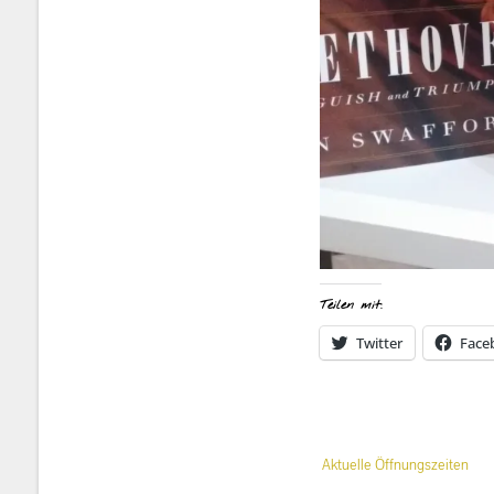
Teilen mit:
Twitter
Face
Beitrags-
Aktuelle Öffnungszeiten
Navigation