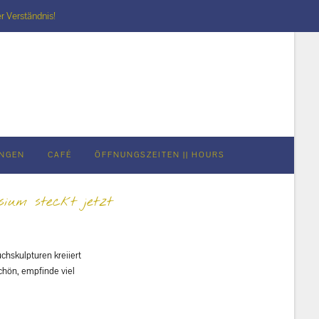
r Verständnis!
UNGEN
CAFÉ
ÖFFNUNGSZEITEN || HOURS
um steckt jetzt
hskulpturen kreiiert
chön, empfinde viel