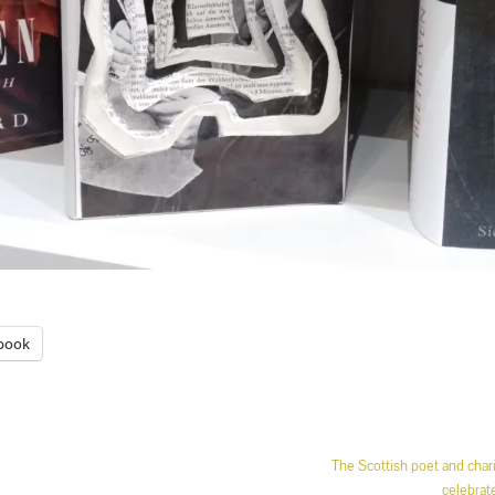
book
The Scottish poet and char
celebrat