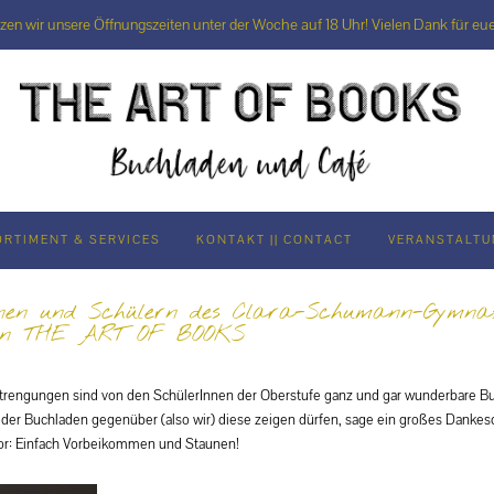
rzen wir unsere Öffnungszeiten unter der Woche auf 18 Uhr! Vielen Dank für eue
ORTIMENT & SERVICES
KONTAKT || CONTACT
VERANSTALT
nen und Schülern des Clara-Schumann-Gymnasi
 in THE ART OF BOOKS
engungen sind von den SchülerInnen der Oberstufe ganz und gar wunderbare Buc
 der Buchladen gegenüber (also wir) diese zeigen dürfen, sage ein großes Dankes
r: Einfach Vorbeikommen und Staunen!