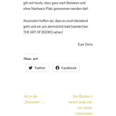
gilt seit heute, dass ganz nach Belieben und
ohne Nachweis Platz genommen werden darf.
Ansonsten hoffen wir, dass es euch blendend
geht und wir uns demnächst bald (wieder) bei
THE ART OF BOOKS sehen!
Eure Doris
Teilen mit:
Twitter
Facebook
Beitrags-
Auf in die
Der (Bücher-)
Navigation
„Osterruhe“ …
Herbst zeigt sich
von seiner
schönesten