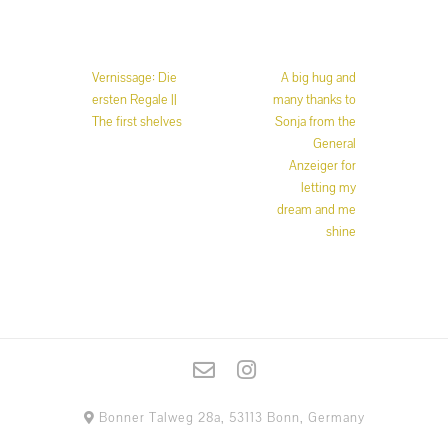
Beitrags-
Vernissage: Die
A big hug and
Navigation
ersten Regale ||
many thanks to
The first shelves
Sonja from the
General
Anzeiger for
letting my
dream and me
shine
Bonner Talweg 28a, 53113 Bonn, Germany