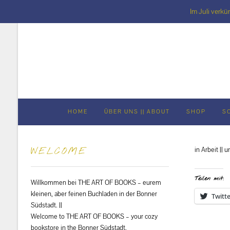
Im Juli verkü
Skip
to
content
HOME
ÜBER UNS || ABOUT
SHOP
S
in Arbeit || 
WELCOME
Teilen mit:
Willkommen bei THE ART OF BOOKS – eurem
kleinen, aber feinen Buchladen in der Bonner
Twitte
Südstadt. ||
Welcome to THE ART OF BOOKS – your cozy
bookstore in the Bonner Südstadt.