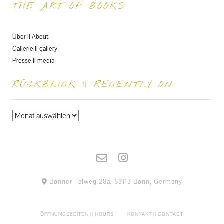
THE ART OF BOOKS
Über || About
Gallerie || gallery
Presse || media
RÜCKBLICK || RECENTLY ON
Rückblick
||
recently
on
Bonner Talweg 28a, 53113 Bonn, Germany
ÖFFNUNGSZEITEN || HOURS
KONTAKT || CONTACT