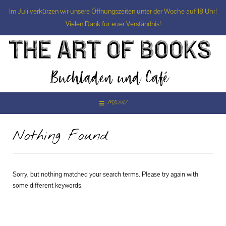
Im Juli verkürzen wir unsere Öffnungszeiten unter der Woche auf 18 Uhr!
Vielen Dank für euer Verständnis!
Skip
to
content
MENU
Nothing Found
Sorry, but nothing matched your search terms. Please try again with
some different keywords.