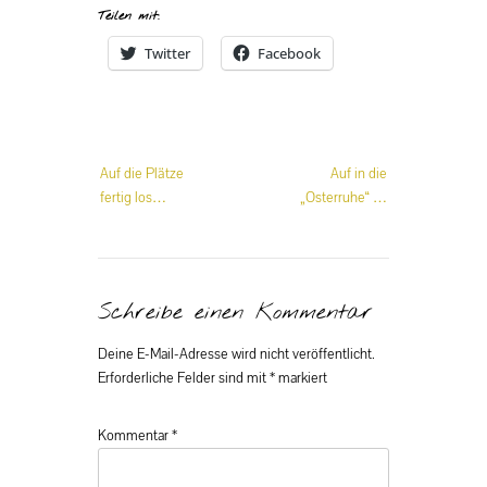
Teilen mit:
Twitter
Facebook
Beitrags-
Auf die Plätze
Auf in die
Navigation
fertig los…
„Osterruhe“ …
Schreibe einen Kommentar
Deine E-Mail-Adresse wird nicht veröffentlicht.
Erforderliche Felder sind mit
*
markiert
Kommentar
*