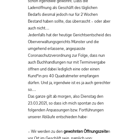
schon irgendwie gewöhnt. Dass die
Ladenöffnung als Geschäft des täglichen
Bedarfs diesmal jedoch nur für 2 Wochen
Bestand haben sollte, das überrascht – oder aber
auch nicht…
Jedenfalls hat der heutige Gerichtsentscheid des
Oberverwaltungsgerichts Münster und die
umgehend erlassene, angepasste
Coronaschutzverordnung zur Folge, dass nun
auch Buchhandlungen nur mit Terminvergabe
öffnen und dabei lediglich eine oder einen
Kund*in pro 40 Quadratmeter empfangen
dürfen. Und ja, irgendwie ist es ja auch gerechter
so…
Das ganze gilt ab morgen, also Dienstag den
23.03.2021, so dass ich mich spontan zu den
folgenden Anpassungen bzw. Fortführungen
unserer Abläufe entschieden habe:
– Wir werden zu den
gewohnten Öffnungszeite
n
vor Ort im Geschäft sein, namlich von: