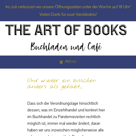
Im Juli verkürzen wir unsere Öffnungszeiten unter der Woche auf 18 Uhr!
Vielen Dank für euer Verständnis!
Skip
to
content
MENU
Und wieder ein bisschen
anders als gehabt…
Dass sich die Verordnungslage hinsichtlich
dessen, was im Einzehlhandel und konkret hier
im Buchhandel zu Pandemiezeiten rechtlich
möglich ist, immer mal wieder ändert, daran
haben wir uns inzwischen möglicherweise alle