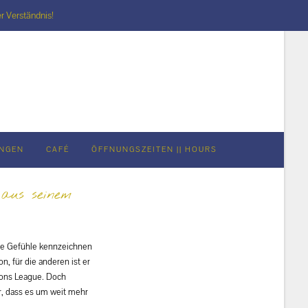
r Verständnis!
UNGEN
CAFÉ
ÖFFNUNGSZEITEN || HOURS
aus seinem
oße Gefühle kennzeichnen
n, für die anderen ist er
pions League. Doch
r, dass es um weit mehr