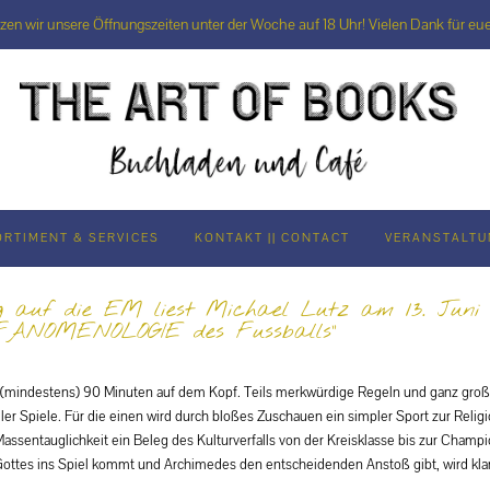
rzen wir unsere Öffnungszeiten unter der Woche auf 18 Uhr! Vielen Dank für eue
ORTIMENT & SERVICES
KONTAKT || CONTACT
VERANSTALT
 auf die EM liest Michael Lutz am 13. Juni 
„FANOMENOLOGIE des Fussballs“
ür (mindestens) 90 Minuten auf dem Kopf. Teils merkwürdige Regeln und ganz gr
ler Spiele. Für die einen wird durch bloßes Zuschauen ein simpler Sport zur Religio
assentauglichkeit ein Beleg des Kulturverfalls von der Kreisklasse bis zur Cham
ottes ins Spiel kommt und Archimedes den entscheidenden Anstoß gibt, wird kla