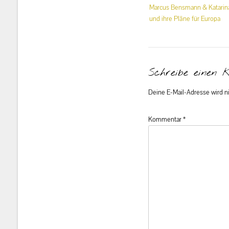
Beitrags-
Marcus Bensmann & Katarina
Navigation
und ihre Pläne für Europa
Schreibe einen 
Deine E-Mail-Adresse wird nic
Kommentar
*