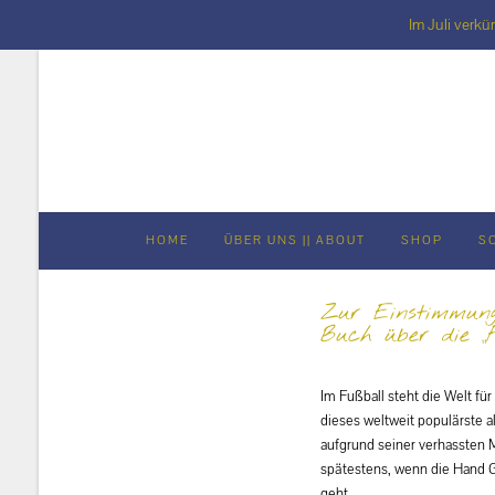
Im Juli verkü
Skip
to
content
HOME
ÜBER UNS || ABOUT
SHOP
S
Zur Einstimmung
Buch über die 
Im Fußball steht die Welt f
dieses weltweit populärste al
aufgrund seiner verhassten M
spätestens, wenn die Hand G
geht.