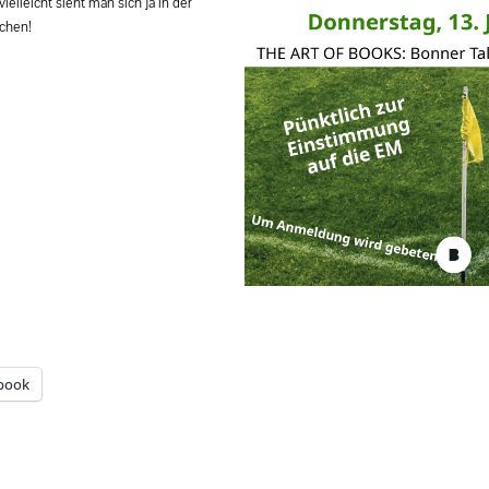
ielleicht sieht man sich ja in der
chen!
book