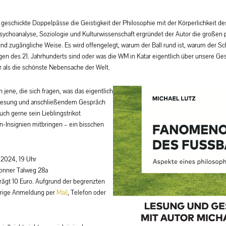
 geschickte Doppelpässe die Geistigkeit der Philosophie mit der Körperlichkeit de
sychoanalyse, Soziologie und Kulturwissenschaft ergründet der Autor die großen
nd zugängliche Weise. Es wird offengelegt, warum der Ball rund ist, warum der Schi
gen des 21. Jahrhunderts sind oder was die WM in Katar eigentlich über unsere Ges
r als die schönste Nebensache der Welt.
 jene, die sich fragen, was das eigentlich
u Lesung und anschließendem Gespräch
ch gerne sein Lieblingstrikot
n-Insignien mitbringen – ein bisschen
 2024, 19 Uhr
nner Talweg 28a
trägt 10 Euro. Aufgrund der begrenzten
herige Anmeldung per
Mail
, Telefon oder