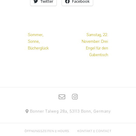
Twitter
Facebook
Beitrags-
Sommer,
Samstag, 22.
Navigation
Sonne,
November: Drei
Bücherglück
Engel für den
Gabentisch
Bonner Talweg 28a, 53113 Bonn, Germany
ÖFFNUNGSZEITEN || HOURS
KONTAKT || CONTACT