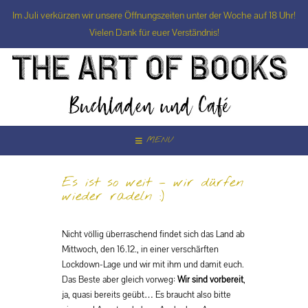
Im Juli verkürzen wir unsere Öffnungszeiten unter der Woche auf 18 Uhr!
Vielen Dank für euer Verständnis!
Skip
to
content
MENU
Es ist so weit – wir dürfen
wieder radeln :)
Nicht völlig überraschend findet sich das Land ab
Mittwoch, den 16.12., in einer verschärften
Lockdown-Lage und wir mit ihm und damit euch.
Das Beste aber gleich vorweg:
Wir sind vorbereit
,
ja, quasi bereits geübt… Es braucht also bitte