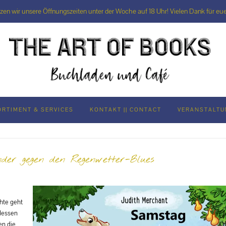
rzen wir unsere Öffnungszeiten unter der Woche auf 18 Uhr! Vielen Dank für eue
ORTIMENT & SERVICES
KONTAKT || CONTACT
VERANSTALT
der gegen den Regenwetter-Blues
hte geht
dessen
en die