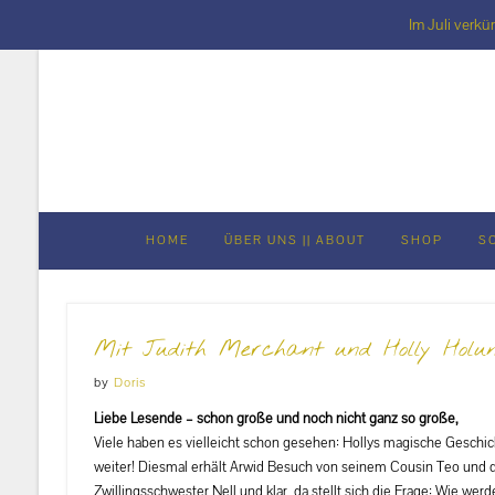
Im Juli verkü
Skip
to
content
HOME
ÜBER UNS || ABOUT
SHOP
S
Mit Judith Merchant und Holly Holun
by
Doris
Liebe Lesende – schon große und noch nicht ganz so große,
Viele haben es vielleicht schon gesehen: Hollys magische Geschic
weiter! Diesmal erhält Arwid Besuch von seinem Cousin Teo und 
Zwillingsschwester Nell und klar, da stellt sich die Frage: Wie werd