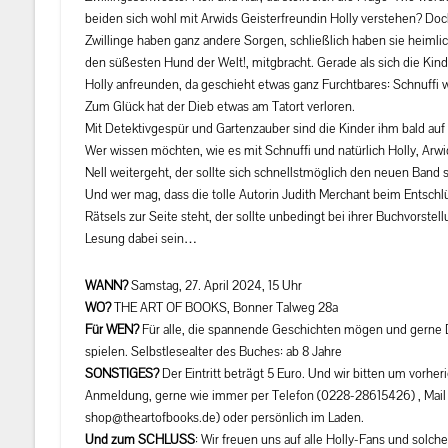
beiden sich wohl mit Arwids Geisterfreundin Holly verstehen? Doc
Zwillinge haben ganz andere Sorgen, schließlich haben sie heimlic
den süßesten Hund der Welt!, mitgbracht. Gerade als sich die Kin
Holly anfreunden, da geschieht etwas ganz Furchtbares: Schnuffi w
Zum Glück hat der Dieb etwas am Tatort verloren.
Mit Detektivgespür und Gartenzauber sind die Kinder ihm bald au
Wer wissen möchten, wie es mit Schnuffi und natürlich Holly, Arw
Nell weitergeht, der sollte sich schnellstmöglich den neuen Band
Und wer mag, dass die tolle Autorin Judith Merchant beim Entschl
Rätsels zur Seite steht, der sollte unbedingt bei ihrer Buchvorstel
Lesung dabei sein…
WANN?
Samstag, 27. April 2024, 15 Uhr
WO?
THE ART OF BOOKS, Bonner Talweg 28a
Für WEN?
Für alle, die spannende Geschichten mögen und gerne 
spielen. Selbstlesealter des Buches: ab 8 Jahre
SONSTIGES?
Der Eintritt beträgt 5 Euro. Und wir bitten um vorher
Anmeldung, gerne wie immer per Telefon (0228-28615426) , Mail
shop@theartofbooks.de) oder persönlich im Laden.
Und zum SCHLUSS
: Wir freuen uns auf alle Holly-Fans und solche