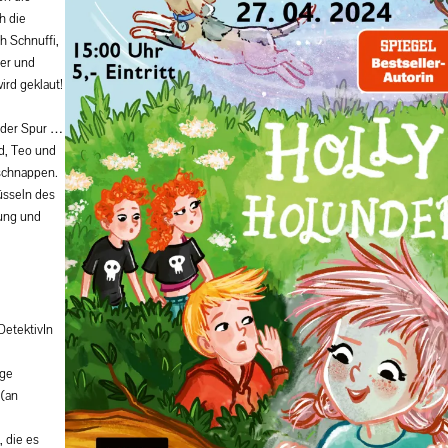
h die
h Schnuffi,
der und
ird geklaut!
f der Spur …
id, Teo und
 schnappen.
üsseln des
lung und
DetektivIn
ige
 (an
, die es