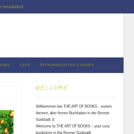
r Verständnis!
UNGEN
CAFÉ
ÖFFNUNGSZEITEN || HOURS
WELCOME
Willkommen bei THE ART OF BOOKS – eurem
kleinen, aber feinen Buchladen in der Bonner
Südstadt. ||
Welcome to THE ART OF BOOKS – your cozy
bookstore in the Bonner Südstadt.