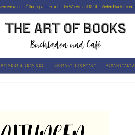
rzen wir unsere Öffnungszeiten unter der Woche auf 18 Uhr! Vielen Dank für eue
ORTIMENT & SERVICES
KONTAKT || CONTACT
VERANSTALT