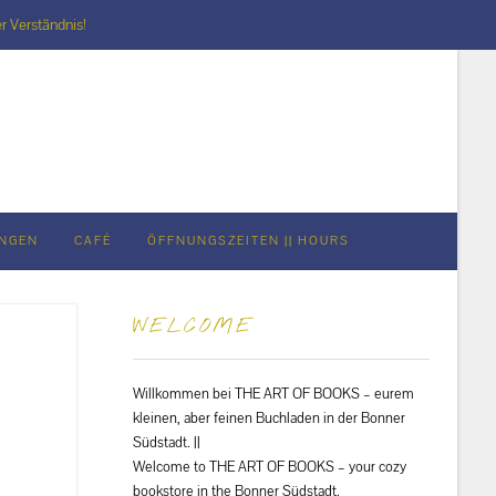
r Verständnis!
UNGEN
CAFÉ
ÖFFNUNGSZEITEN || HOURS
WELCOME
Willkommen bei THE ART OF BOOKS – eurem
kleinen, aber feinen Buchladen in der Bonner
Südstadt. ||
Welcome to THE ART OF BOOKS – your cozy
bookstore in the Bonner Südstadt.