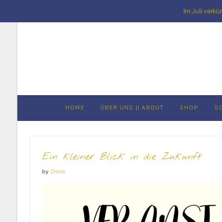
Im Juli verkü
Skip
to
content
HOME
ÜBER UNS || ABOUT
SHOP
S
Ein kleiner Blick in die Zukunft
by
Doris