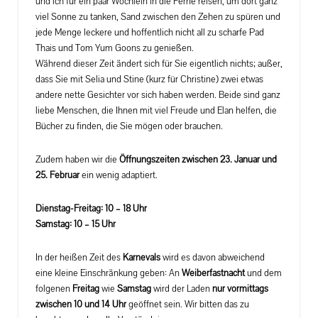
und ich für ein paar Wöchlein in die Ferne reisen, um dort ganz
viel Sonne zu tanken, Sand zwischen den Zehen zu spüren und
jede Menge leckere und hoffentlich nicht all zu scharfe Pad
Thais und Tom Yum Goons zu genießen.
Während dieser Zeit ändert sich für Sie eigentlich nichts; außer,
dass Sie mit Selia und Stine (kurz für Christine) zwei etwas
andere nette Gesichter vor sich haben werden. Beide sind ganz
liebe Menschen, die Ihnen mit viel Freude und Elan helfen, die
Bücher zu finden, die Sie mögen oder brauchen.
Zudem haben wir die
Öffnungszeiten zwischen 23. Januar und
25. Februar
ein wenig adaptiert.
Dienstag-Freitag: 10 – 18 Uhr
Samstag: 10 – 15 Uhr
In der heißen Zeit des
Karnevals
wird es davon abweichend
eine kleine Einschränkung geben: An
Weiberfastnacht
und dem
folgenen
Freitag
wie
Samstag
wird der Laden
nur vormittags
zwischen 10 und 14 Uhr
geöffnet sein. Wir bitten das zu