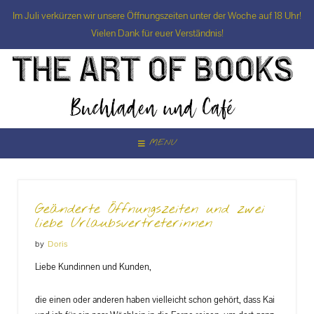
Im Juli verkürzen wir unsere Öffnungszeiten unter der Woche auf 18 Uhr!
Vielen Dank für euer Verständnis!
Skip
to
content
MENU
Geänderte Öffnungszeiten und zwei
liebe Urlaubsvertreterinnen
by
Doris
Liebe Kundinnen und Kunden,
die einen oder anderen haben vielleicht schon gehört, dass Kai