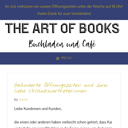
Im Juli verkürzen wir unsere Öffnungszeiten unter der Woche auf 18 Uhr!
Vielen Dank für euer Verständnis!
Skip
to
content
MENU
Geänderte Öffnungszeiten und zwei
liebe Urlaubsvertreterinnen
by
Doris
Liebe Kundinnen und Kunden,
die einen oder anderen haben vielleicht schon gehört, dass Kai