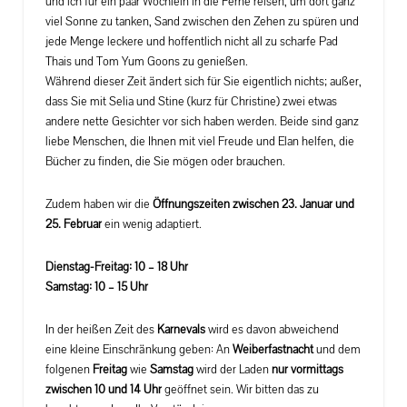
und ich für ein paar Wöchlein in die Ferne reisen, um dort ganz
viel Sonne zu tanken, Sand zwischen den Zehen zu spüren und
jede Menge leckere und hoffentlich nicht all zu scharfe Pad
Thais und Tom Yum Goons zu genießen.
Während dieser Zeit ändert sich für Sie eigentlich nichts; außer,
dass Sie mit Selia und Stine (kurz für Christine) zwei etwas
andere nette Gesichter vor sich haben werden. Beide sind ganz
liebe Menschen, die Ihnen mit viel Freude und Elan helfen, die
Bücher zu finden, die Sie mögen oder brauchen.
Zudem haben wir die
Öffnungszeiten zwischen 23. Januar und
25. Februar
ein wenig adaptiert.
Dienstag-Freitag: 10 – 18 Uhr
Samstag: 10 – 15 Uhr
In der heißen Zeit des
Karnevals
wird es davon abweichend
eine kleine Einschränkung geben: An
Weiberfastnacht
und dem
folgenen
Freitag
wie
Samstag
wird der Laden
nur vormittags
zwischen 10 und 14 Uhr
geöffnet sein. Wir bitten das zu