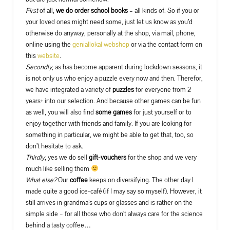
First
of all,
we do order school books
– all kinds of. So if you or
your loved ones might need some, just let us know as you’d
otherwise do anyway, personally at the shop, via mail, phone,
online using the
geniallokal webshop
or via the contact form on
this
website
.
Secondly
, as has become apparent during lockdown seasons, it
is not only us who enjoy a puzzle every now and then. Therefor,
we have integrated a variety of
puzzles
for everyone from 2
years+ into our selection. And because other games can be fun
as well, you will also find
some games
for just yourself or to
enjoy together with friends and family. If you are looking for
something in particular, we might be able to get that, too, so
don’t hesitate to ask.
Thirdly
, yes we do sell
gift-vouchers
for the shop and we very
much like selling them
What else?
Our
coffee
keeps on diversifying. The other day I
made quite a good ice-café (if I may say so myself). However, it
still arrives in grandma’s cups or glasses and is rather on the
simple side – for all those who don’t always care for the science
behind a tasty coffee…