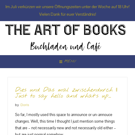
Im Juli verkürzen wir unsere Öffnungszeiten unter der Woche auf 18 Uhr!
Vielen Dank für euer Verständnis!
Skip
to
content
MENU
Dies und Das mal zwischendurch ||
Just to say hello and what’s up…
by
Doris
So far, I mostly used this space to announce or un-annouce
changes. Well, this time I thought I just mention some things
that are – not necessarily new and not necessarily old either –
but are just normal somehow.