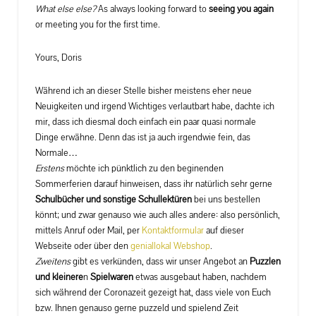
What else else?
As always looking forward to
seeing you again
or meeting you for the first time.
Yours, Doris
Während ich an dieser Stelle bisher meistens eher neue
Neuigkeiten und irgend Wichtiges verlautbart habe, dachte ich
mir, dass ich diesmal doch einfach ein paar quasi normale
Dinge erwähne. Denn das ist ja auch irgendwie fein, das
Normale…
Erstens
möchte ich pünktlich zu den beginenden
Sommerferien darauf hinweisen, dass ihr natürlich sehr gerne
Schulbücher und sonstige Schullektüren
bei uns bestellen
könnt; und zwar genauso wie auch alles andere: also persönlich,
mittels Anruf oder Mail, per
Kontaktformular
auf dieser
Webseite oder über den
geniallokal Webshop
.
Zweitens
gibt es verkünden, dass wir unser Angebot an
Puzzlen
und kleinere
n
Spielwaren
etwas ausgebaut haben, nachdem
sich während der Coronazeit gezeigt hat, dass viele von Euch
bzw. Ihnen genauso gerne puzzeld und spielend Zeit